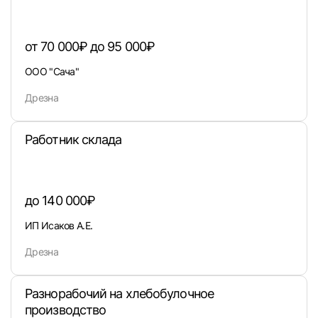
Пароль
от 70 000₽ до 95 000₽
ООО "Сача"
Дрезна
Войти
или любым удобным способом
Работник склада
Войти с VK ID
до 140 000₽
ИП Исаков А.Е.
Дрезна
Вход по коду
Регистрация
Забыли п
Разнорабочий на хлебобулочное
производство