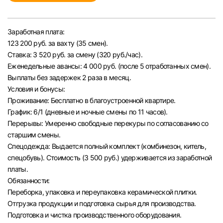
Челябинск
Заработная плата:
Пермь
123 200 руб. за вахту (35 смен).
Ставка: 3 520 руб. за смену (320 руб./час).
Самара
Еженедельные авансы: 4 000 руб. (после 5 отработанных смен).
Выплаты без задержек 2 раза в месяц.
Условия и бонусы:
Оренбург
Проживание: Бесплатно в благоустроенной квартире.
График: 6/1 (дневные и ночные смены по 11 часов).
Волгоград
Перерывы: Умеренно свободные перекуры по согласованию со
старшим смены.
Ульяновск
Спецодежда: Выдается полный комплект (комбинезон, китель,
спецобувь). Стоимость (3 500 руб.) удерживается из заработной
платы.
Курган
Обязанности:
Переборка, упаковка и переупаковка керамической плитки.
Уфа
Отгрузка продукции и подготовка сырья для производства.
Подготовка и чистка производственного оборудования.