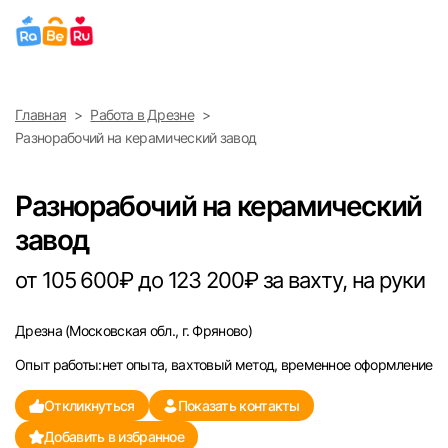
Выберите город
Главная
Работа в Дрезне
Найти работу
Найти сотрудника
Разнорабочий на керамический завод
Москва
Разнорабочий на керамический
Санкт-Петербург
завод
Ижевск
от 105 600₽ до 123 200₽ за вахту, на руки
Екатеринбург
Дрезна
(Московская обл., г. Фряново)
Опыт работы:нет опыта, вахтовый метод, временное оформление
Саратов
Откликнуться
Показать контакты
Казань
Добавить в избранное