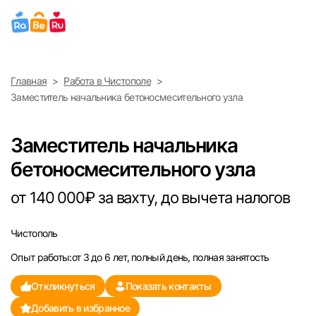
Выберите город
Главная
Работа в Чистополе
Найти работу
Найти сотрудника
Заместитель начальника бетоносмесительного узла
Москва
Заместитель начальника
Санкт-Петербург
бетоносмесительного узла
Ижевск
от 140 000₽ за вахту, до вычета налогов
Екатеринбург
Чистополь
Опыт работы:от 3 до 6 лет, полный день, полная занятость
Саратов
Откликнуться
Показать контакты
Казань
Добавить в избранное