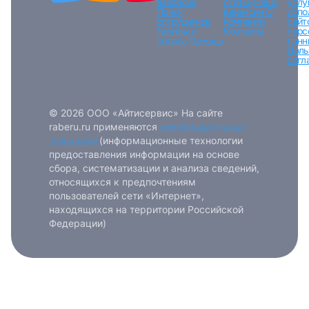
вакансий
статьи
Наши
услу
Поиск
вакансии
О
испо
сотрудников
компании
сайт
Тарифы и
Контакты
перс
оплата
Помощь
данн
Поль
согл
© 2026 ООО «Айтисервис» На сайте
raberu.ru применяются
рекомендательные
технологии
(информационные технологии
предоставления информации на основе
сбора, систематизации и анализа сведений,
относящихся к предпочтениям
пользователей сети «Интернет»,
находящихся на территории Российской
Федерации)