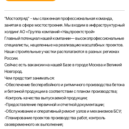
Челябинск
"Мостоотряд" - мы слаженная профессиональная команда,
Пермь
занятая в сфере мостостроения. Мы входим в инфраструктурный
холдинг АО «Группа компаний «Нацпроектстрой»
Самара
Главный потенциал нашей компании— высокопрофессиональные
специалисты, нацеленные на реализацию масштабных проектов.
Наши строительные участки располагаются в разных регионах
Оренбург
России.
Сейчас есть вакансии на нашей Базе в городе Москва и Великий
Волгоград
Новгород.
Чем предстоит заниматься:
Ульяновск
-Обеспечение бесперебойного и ритмичного производства бетона
и бетонной продукции в соответствии с планом производства;
-Контроль качества выпускаемой продукции;
Курган
-Предоставление первичной и отчетной документации;
-Обслуживание и оперативный ремонт узлов и механизмов БСУ;
Уфа
-Планирование проектов производства работ, контроль
своевременного их выполнения;