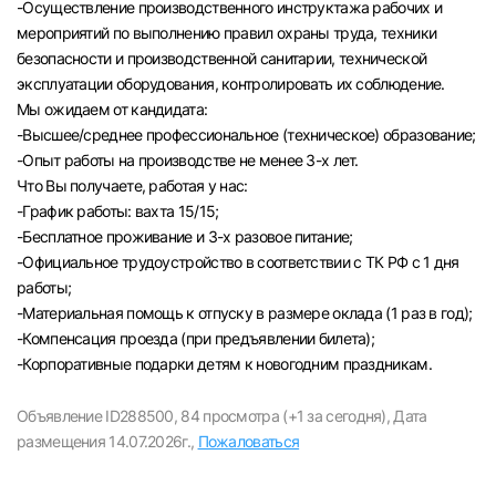
-Осуществление производственного инструктажа рабочих и
мероприятий по выполнению правил охраны труда, техники
безопасности и производственной санитарии, технической
эксплуатации оборудования, контролировать их соблюдение.
Мы ожидаем от кандидата:
-Высшее/среднее профессиональное (техническое) образование;
-Опыт работы на производстве не менее 3-х лет.
Что Вы получаете, работая у нас:
-График работы: вахта 15/15;
-Бесплатное проживание и 3-х разовое питание;
-Официальное трудоустройство в соответствии с ТК РФ с 1 дня
работы;
-Материальная помощь к отпуску в размере оклада (1 раз в год);
-Компенсация проезда (при предъявлении билета);
Вход в личный кабинет
-Корпоративные подарки детям к новогодним праздникам.
Войдите в личный кабинет, чтобы просматри
вакансии с контактами и оставлять отклики
Объявление ID288500,
84 просмотра (+1 за сегодня),
Дата
размещения 14.07.2026г.,
Пожаловаться
E-mail или Телефон