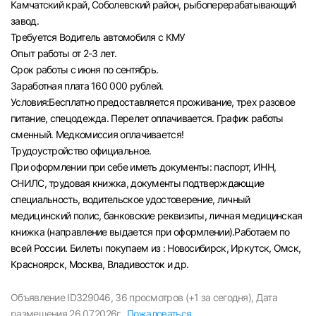
Камчатский край, Соболевский район, рыбоперерабатывающий
Челябинск
завод.
Требуется Водитель автомобиля с КМУ
Опыт работы от 2-3 лет.
Пермь
Срок работы с июня по сентябрь.
Заработная плата 160 000 рублей.
Самара
Условия:Бесплатно предоставляется проживание, трех разовое
питание, спецодежда. Перелет оплачивается. График работы
Оренбург
сменный. Медкомиссия оплачивается!
Трудоустройство официальное.
При оформлении при себе иметь документы: паспорт, ИНН,
Волгоград
СНИЛС, трудовая книжка, документы подтверждающие
специальность, водительское удостоверение, личный
Ульяновск
медицинский полис, банковские реквизиты, личная медицинская
книжка (направление выдается при оформлении).Работаем по
Курган
всей России. Билеты покупаем из : Новосибирск, Иркутск, Омск,
Красноярск, Москва, Владивосток и др.
Уфа
Объявление ID329046,
36 просмотров (+1 за сегодня),
Дата
размещения 26.07.2026г.,
Пожаловаться