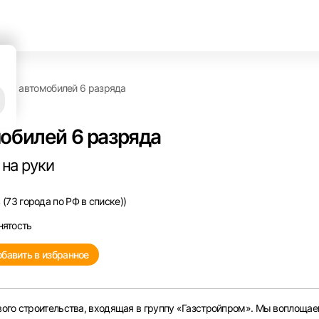
онту автомобилей 6 разряда
обилей 6 разряда
 на руки
(73 города по РФ в списке))
нятость
бавить в избранное
ого строительства, входящая в группу «Газстройпром». Мы воплощае