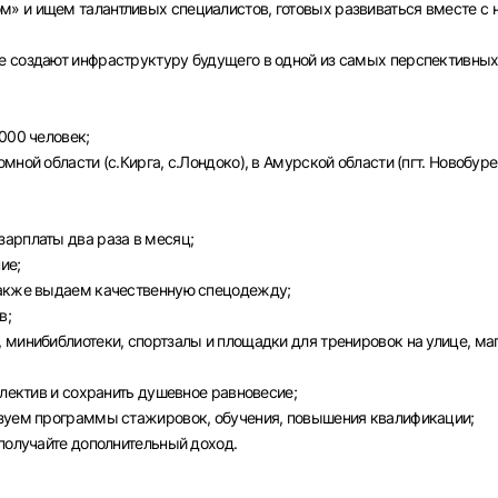
» и ищем талантливых специалистов, готовых развиваться вместе с 
е создают инфраструктуру будущего в одной из самых перспективны
000 человек;
ной области (с.Кирга, с.Лондоко), в Амурской области (пгт. Новобуре
арплаты два раза в месяц;
ие;
также выдаем качественную спецодежду;
в;
Вход в личный кабинет
 минибиблиотеки, спортзалы и площадки для тренировок на улице, ма
Войдите в личный кабинет, чтобы просматривать
вакансии с контактами и оставлять отклики
ллектив и сохранить душевное равновесие;
изуем программы стажировок, обучения, повышения квалификации;
E-mail или Телефон
 получайте дополнительный доход.
рите город