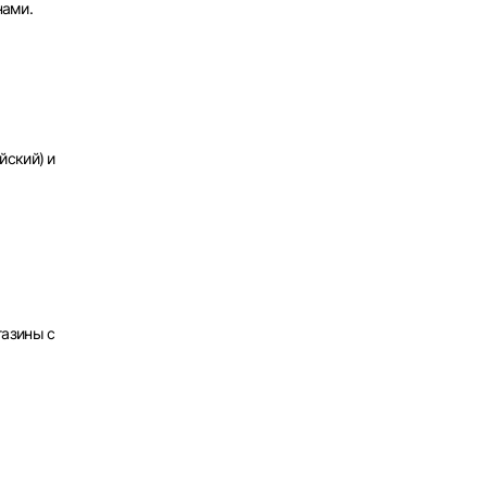
нами.
х
йский) и
газины с