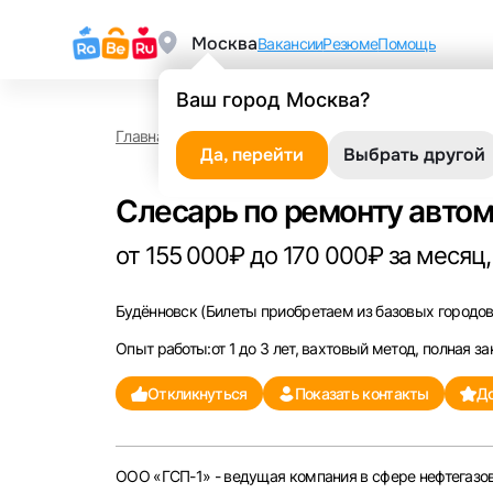
Москва
Вакансии
Резюме
Помощь
Ваш город Москва?
Главная
Работа в Будённовске
Слесарь по рем
Да, перейти
Выбрать другой
Слесарь по ремонту автом
от 155 000₽ до 170 000₽ за месяц,
Будённовск
(Билеты приобретаем из базовых городов 
Опыт работы:от 1 до 3 лет, вахтовый метод, полная за
Откликнуться
Показать контакты
До
ООО «ГСП-1» - ведущая компания в сфере нефтегазов