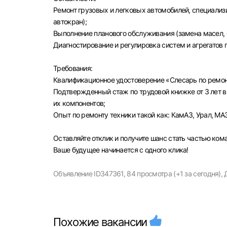
Ремонт грузовых и легковых автомобилей, специализ
автокран);
Выполнение планового обслуживания (замена масел, 
Диагностирование и регулировка систем и агрегатов 
Моск
Требования:
Квалификационное удостоверение «Слесарь по ремон
Каза
Подтвержденный стаж по трудовой книжке от 3 лет в
Улья
их компонентов;
Опыт по ремонту техники такой как: КамАЗ, Урал, МА
Оставляйте отклик и получите шанс стать частью ко
Ваше будущее начинается с одного клика!
Объявление ID347361,
84 просмотра (+1 за сегодня),
Похожие вакансии