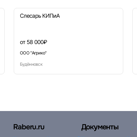
Слесарь КИПиА
от 58 000₽
ООО "Агрико"
Будённовск
Raberu.ru
Документы