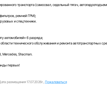
Пароль
ированного транспорта (самосвал, седельный тягач, автогидроподъем
Выб
фильтров, ремней ГРМ);
грузовых и спецтехники.
ва
Санкт-Петербург
Ижевск
Екатеринбург
Сар
Войти
ту автомобилей» 6 разряда;
нь
Челябинск
Пермь
Самара
Оренбург
Волго
 области технического обслуживания и ремонта автотранспортных сре
новск
Курган
Уфа
или любым удобным способом
З, Mercedes, Shacman.
Войти с VK ID
манды первых!
Дата размещения 17.07.2026г.,
Пожаловаться
Вход по коду
Регистрация
Забыли пароль?