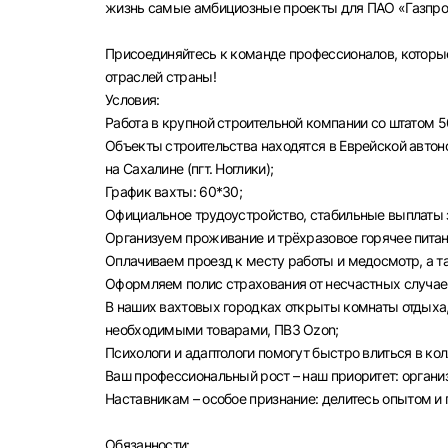
жизнь самые амбициозные проекты для ПАО «Газпром
Присоединяйтесь к команде профессионалов, которы
отраслей страны!
Условия:
Работа в крупной строительной компании со штатом 5
Объекты строительства находятся в Еврейской автоном
на Сахалине (пгт. Ноглики);
График вахты: 60*30;
Официальное трудоустройство, стабильные выплаты з
Организуем проживание и трёхразовое горячее питан
Оплачиваем проезд к месту работы и медосмотр, а 
Оформляем полис страхования от несчастных случае
В наших вахтовых городках открыты комнаты отдыха,
необходимыми товарами, ПВЗ Ozon;
Психологи и адаптологи помогут быстро влиться в ко
Ваш профессиональный рост – наш приоритет: орган
Наставникам – особое признание: делитесь опытом и
Выбе
Обязанности: