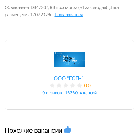
Объявление ID347367,
93 просмотра (+1 за сегодня),
Дата
размещения 17.07.2026г.,
Пожаловаться
ООО "ГСП-1"
Вход в личный кабинет
0,0
Войдите в личный кабинет, чтобы просматри
0 отзывов
16360 вакансий
вакансии с контактами и оставлять отклики
E-mail или Телефон
Похожие вакансии
Пароль