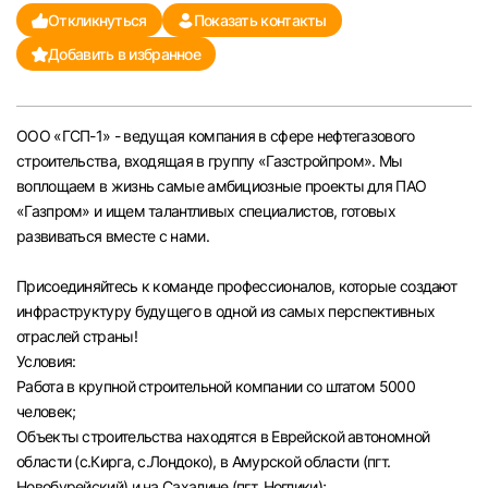
Откликнуться
Показать контакты
Челябинск
Добавить в избранное
Пермь
ООО «ГСП-1» - ведущая компания в сфере нефтегазового
Самара
строительства, входящая в группу «Газстройпром». Мы
воплощаем в жизнь самые амбициозные проекты для ПАО
Оренбург
«Газпром» и ищем талантливых специалистов, готовых
развиваться вместе с нами.
Волгоград
Присоединяйтесь к команде профессионалов, которые создают
инфраструктуру будущего в одной из самых перспективных
Ульяновск
отраслей страны!
Условия:
Курган
Работа в крупной строительной компании со штатом 5000
человек;
Уфа
Объекты строительства находятся в Еврейской автономной
области (с.Кирга, с.Лондоко), в Амурской области (пгт.
Новобурейский) и на Сахалине (пгт. Ноглики);