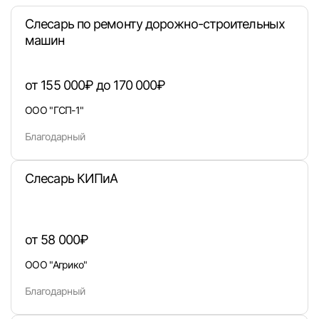
Слесарь по ремонту дорожно-строительных
машин
от 155 000₽ до 170 000₽
Войти
ООО "ГСП-1"
или любым удобным способом
Благодарный
Войти с VK ID
Слесарь КИПиА
от 58 000₽
Вход по коду
Регистрация
Забыли п
ООО "Агрико"
Благодарный