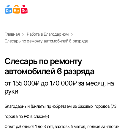
Выберите город
Главная
Работа в Благодарном
Найти работу
Найти сотрудника
Слесарь по ремонту автомобилей 6 разряда
Москва
Слесарь по ремонту
Санкт-Петербург
автомобилей 6 разряда
Ижевск
от 155 000₽ до 170 000₽ за месяц, на
руки
Екатеринбург
Благодарный
(Билеты приобретаем из базовых городов (73
Саратов
города по РФ в списке))
Казань
Опыт работы:от 1 до 3 лет, вахтовый метод, полная занятость