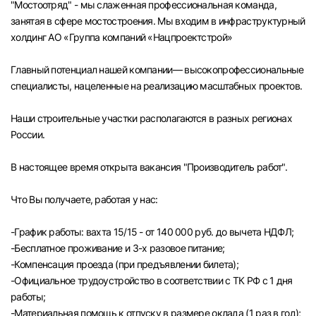
"Мостоотряд" - мы слаженная профессиональная команда,
Челябинск
занятая в сфере мостостроения. Мы входим в инфраструктурный
холдинг АО «Группа компаний «Нацпроектстрой»
Пермь
Главный потенциал нашей компании— высокопрофессиональные
специалисты, нацеленные на реализацию масштабных проектов.
Самара
Наши строительные участки располагаются в разных регионах
Оренбург
России.
В настоящее время открыта вакансия "Производитель работ".
Волгоград
Что Вы получаете, работая у нас:
Ульяновск
-График работы: вахта 15/15 - от 140 000 руб. до вычета НДФЛ;
Курган
-Бесплатное проживание и 3-х разовое питание;
-Компенсация проезда (при предъявлении билета);
Уфа
-Официальное трудоустройство в соответствии с ТК РФ с 1 дня
работы;
-Материальная помощь к отпуску в размере оклада (1 раз в год);