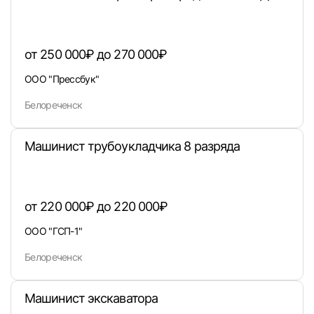
от 250 000₽ до 270 000₽
Войти
ООО "Прессбук"
Белореченск
или любым удобным способом
Войти с VK ID
Машинист трубоукладчика 8 разряда
от 220 000₽ до 220 000₽
Вход по коду
Регистрация
Забыли п
ООО "ГСП-1"
Белореченск
Машинист экскаватора