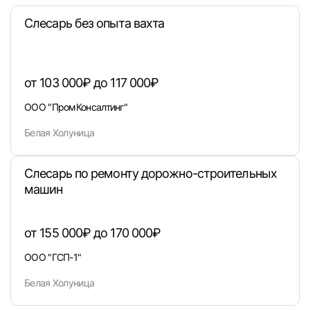
Слесарь без опыта вахта
или любым удобным способом
Войти с VK ID
от 103 000₽ до 117 000₽
ООО "ПромКонсалтинг"
Белая Холуница
Вход по коду
Регистрация
Забыли п
Слесарь по ремонту дорожно-строительных
машин
от 155 000₽ до 170 000₽
ООО "ГСП-1"
Белая Холуница