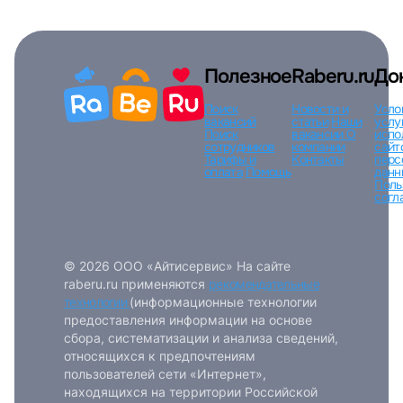
Полезное
Raberu.ru
До
Поиск
Новости и
Усло
вакансий
статьи
Наши
услу
Поиск
вакансии
О
испо
сотрудников
компании
сайт
Тарифы и
Контакты
перс
оплата
Помощь
данн
Поль
согл
© 2026 ООО «Айтисервис» На сайте
raberu.ru применяются
рекомендательные
технологии
(информационные технологии
предоставления информации на основе
сбора, систематизации и анализа сведений,
относящихся к предпочтениям
пользователей сети «Интернет»,
находящихся на территории Российской