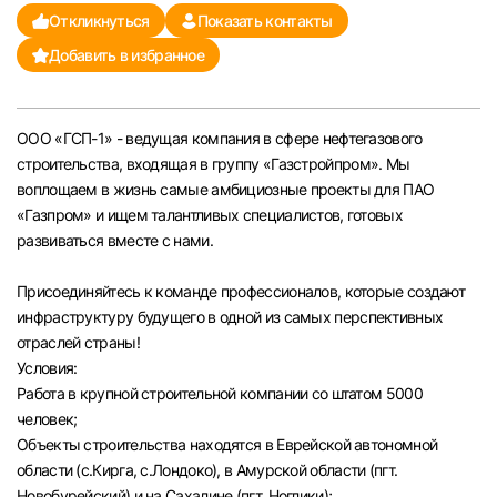
Откликнуться
Показать контакты
Челябинск
Добавить в избранное
Пермь
ООО «ГСП-1» - ведущая компания в сфере нефтегазового
Самара
строительства, входящая в группу «Газстройпром». Мы
воплощаем в жизнь самые амбициозные проекты для ПАО
Оренбург
«Газпром» и ищем талантливых специалистов, готовых
развиваться вместе с нами.
Волгоград
Присоединяйтесь к команде профессионалов, которые создают
инфраструктуру будущего в одной из самых перспективных
Ульяновск
отраслей страны!
Условия:
Курган
Работа в крупной строительной компании со штатом 5000
человек;
Уфа
Объекты строительства находятся в Еврейской автономной
области (с.Кирга, с.Лондоко), в Амурской области (пгт.
Новобурейский) и на Сахалине (пгт. Ноглики);