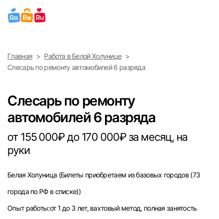
Выберите город
Главная
Работа в Белой Холунице
Найти работу
Найти сотрудника
Слесарь по ремонту автомобилей 6 разряда
Москва
Слесарь по ремонту
Санкт-Петербург
автомобилей 6 разряда
Ижевск
от 155 000₽ до 170 000₽ за месяц, на
руки
Екатеринбург
Белая Холуница
(Билеты приобретаем из базовых городов (73
Саратов
города по РФ в списке))
Казань
Опыт работы:от 1 до 3 лет, вахтовый метод, полная занятость