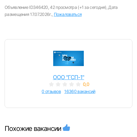
вакансии с контактами и оставлять отклики
Объявление ID346420,
42 просмотра (+1 за сегодня),
Дата
размещения 17.07.2026г.,
Пожаловаться
E-mail или Телефон
Пароль
ООО "ГСП-1"
0,0
Войти
0 отзывов
16360 вакансий
или любым удобным способом
Войти с VK ID
Похожие вакансии