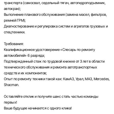
транспорта (самосвал, седельный тягач, автогидроподъемник,
автокран);
Выполнение планового обслуживания (замена масел, фильтров,
ремней ГРМ);
Диагностирование и регулировка систем и агрегатов грузовых и
спецтехники.
Требования:
Квалификационное удостоверение «Слесарь по ремонту
автомобилей» 6 разряда;
Подтвержденный стаж по трудовой книжке от 3 лет в области
технического обслуживания и ремонта автотранспортных
средств и их компонентов;
Опыт по ремонту техники такой как: КамАЗ, Урал, МАЗ, Mercedes,
Shacman.
Оставляйте отклик и получите шанс стать частью команды
первых!
Вход в личный кабинет
Ваше будущее начинается с одного клика!
Войдите в личный кабинет, чтобы просматри