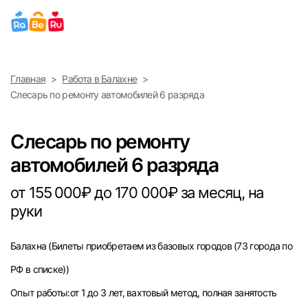
Выберите город
Главная
Работа в Балахне
Найти работу
Найти сотрудника
Слесарь по ремонту автомобилей 6 разряда
Москва
Слесарь по ремонту
Санкт-Петербург
автомобилей 6 разряда
Ижевск
от 155 000₽ до 170 000₽ за месяц, на
руки
Екатеринбург
Балахна
(Билеты приобретаем из базовых городов (73 города по
Саратов
РФ в списке))
Казань
Опыт работы:от 1 до 3 лет, вахтовый метод, полная занятость