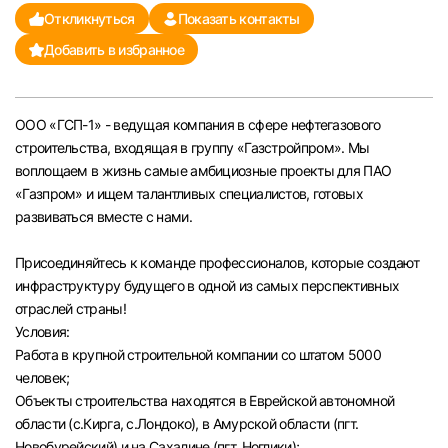
Откликнуться
Показать контакты
Челябинск
Добавить в избранное
Пермь
ООО «ГСП-1» - ведущая компания в сфере нефтегазового
Самара
строительства, входящая в группу «Газстройпром». Мы
воплощаем в жизнь самые амбициозные проекты для ПАО
Оренбург
«Газпром» и ищем талантливых специалистов, готовых
развиваться вместе с нами.
Волгоград
Присоединяйтесь к команде профессионалов, которые создают
инфраструктуру будущего в одной из самых перспективных
Ульяновск
отраслей страны!
Условия:
Курган
Работа в крупной строительной компании со штатом 5000
человек;
Уфа
Объекты строительства находятся в Еврейской автономной
области (с.Кирга, с.Лондоко), в Амурской области (пгт.
Новобурейский) и на Сахалине (пгт. Ноглики);