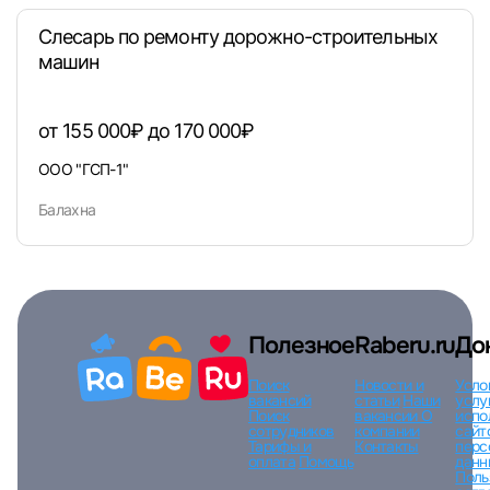
Слесарь по ремонту дорожно-строительных
машин
Вход по коду
Регистрация
Забыли п
от 155 000₽ до 170 000₽
ООО "ГСП-1"
Балахна
Полезное
Raberu.ru
До
Поиск
Новости и
Усло
вакансий
статьи
Наши
услу
Поиск
вакансии
О
испо
сотрудников
компании
сайт
Тарифы и
Контакты
перс
оплата
Помощь
данн
Поль