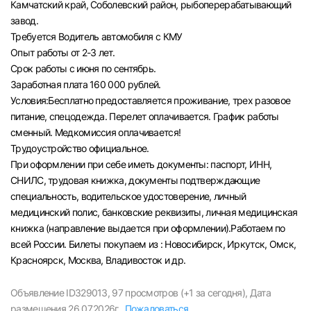
Камчатский край, Соболевский район, рыбоперерабатывающий
Челябинск
завод.
Требуется Водитель автомобиля с КМУ
Опыт работы от 2-3 лет.
Пермь
Срок работы с июня по сентябрь.
Заработная плата 160 000 рублей.
Самара
Условия:Бесплатно предоставляется проживание, трех разовое
питание, спецодежда. Перелет оплачивается. График работы
Оренбург
сменный. Медкомиссия оплачивается!
Трудоустройство официальное.
При оформлении при себе иметь документы: паспорт, ИНН,
Волгоград
СНИЛС, трудовая книжка, документы подтверждающие
специальность, водительское удостоверение, личный
Ульяновск
медицинский полис, банковские реквизиты, личная медицинская
книжка (направление выдается при оформлении).Работаем по
Курган
всей России. Билеты покупаем из : Новосибирск, Иркутск, Омск,
Красноярск, Москва, Владивосток и др.
Уфа
Объявление ID329013,
97 просмотров (+1 за сегодня),
Дата
размещения 26.07.2026г.,
Пожаловаться