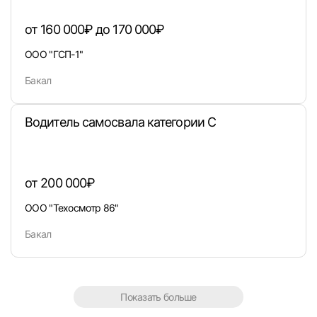
или любым удобным способом
от 160 000₽ до 170 000₽
ООО "ГСП-1"
Войти с VK ID
Бакал
Водитель самосвала категории С
Вход по коду
Регистрация
Забыли п
от 200 000₽
ООО "Техосмотр 86"
Бакал
Показать больше