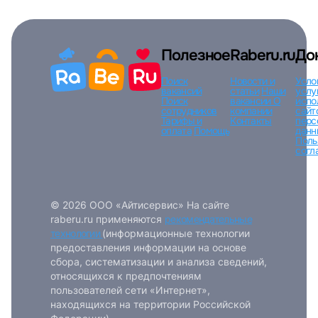
Полезное
Raberu.ru
До
Поиск
Новости и
Усло
вакансий
статьи
Наши
услу
Поиск
вакансии
О
испо
сотрудников
компании
сайт
Тарифы и
Контакты
перс
оплата
Помощь
данн
Поль
согл
© 2026 ООО «Айтисервис» На сайте
raberu.ru применяются
рекомендательные
технологии
(информационные технологии
предоставления информации на основе
сбора, систематизации и анализа сведений,
относящихся к предпочтениям
пользователей сети «Интернет»,
находящихся на территории Российской