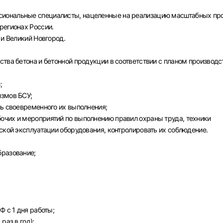
Вход в личный кабинет
иональные специалисты, нацеленные на реализацию масштабных про
Войдите в личный кабинет, чтобы просматривать
регионах России.
вакансии с контактами и оставлять отклики
 и Великий Новгород.
E-mail или Телефон
тва бетона и бетонной продукции в соответствии с планом производс
рите город
;
Пароль
измов БСУ;
ль своевременного их выполнения;
Выб
очих и мероприятий по выполнению правил охраны труда, техники
ской эксплуатации оборудования, контролировать их соблюдение.
ва
Санкт-Петербург
Ижевск
Екатеринбург
Сар
бразование;
Войти
нь
Челябинск
Пермь
Самара
Оренбург
Волго
новск
Курган
Уфа
или любым удобным способом
Ф с 1 дня работы;
Войти с VK ID
раз в год);