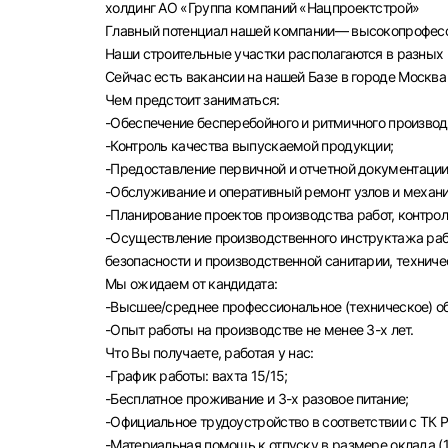
холдинг АО «Группа компаний «Нацпроектстрой»
Главный потенциал нашей компании— высокопрофесс
Наши строительные участки располагаются в разных 
Сейчас есть вакансии на нашей Базе в городе Москва
Чем предстоит заниматься:
-Обеспечение бесперебойного и ритмичного производс
-Контроль качества выпускаемой продукции;
Выбе
-Предоставление первичной и отчетной документации
-Обслуживание и оперативный ремонт узлов и механ
-Планирование проектов производства работ, контро
-Осуществление производственного инструктажа раб
безопасности и производственной санитарии, техниче
Мы ожидаем от кандидата:
Моск
-Высшее/среднее профессиональное (техническое) о
Каза
-Опыт работы на производстве не менее 3-х лет.
Что Вы получаете, работая у нас:
Улья
-График работы: вахта 15/15;
-Бесплатное проживание и 3-х разовое питание;
-Официальное трудоустройство в соответствии с ТК Р
-Материальная помощь к отпуску в размере оклада (1 