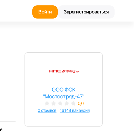
Войти
Зарегистрироваться
Найти работу
Найти сотрудника
ООО ФСК
"Мостоотряд-47"
0,0
0 отзывов
16148 вакансий
й