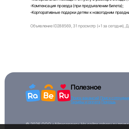
-Компенсация проезда (при предъявлении билета);
-Корпоративные подарки детям к новогодним праздн
Объявление ID288569,
31 просмотр (+1 за сегодня),
Д
Полезное
Поиск вакансий
Поиск сотрудни
Тарифы и оплата
Помощь
© 2026 ООО «Айтисервис» На сайте raberu.ru при