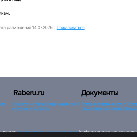
икам.
ата размещения 14.07.2026г.,
Пожаловаться
Вход по коду
Регистрация
Забыли пароль?
Raberu.ru
Документы
ков
Новости и статьи
Наши вакансии
О
Условия оказания услуг
Усло
компании
Контакты
персональных данных
Пользо
меняются
рекомендательные технологии
(информационные технолог