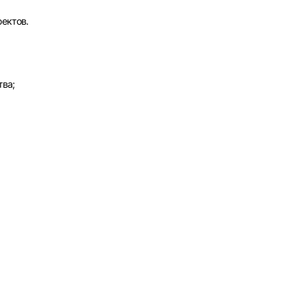
ектов.
тва;
рать
атов
град