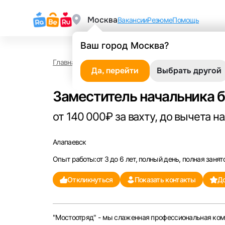
Москва
Вакансии
Резюме
Помощь
Ваш город Москва?
Главная
Работа в Алапаевске
Заместитель нача
Да, перейти
Выбрать другой
Заместитель начальника 
от 140 000₽ за вахту, до вычета н
Алапаевск
Опыт работы:от 3 до 6 лет, полный день, полная занят
Откликнуться
Показать контакты
До
"Мостоотряд" - мы слаженная профессиональная ком