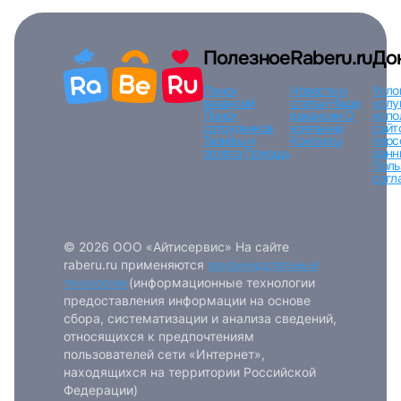
Полезное
Raberu.ru
До
Поиск
Новости и
Усло
вакансий
статьи
Наши
услу
Поиск
вакансии
О
испо
сотрудников
компании
сайт
Тарифы и
Контакты
перс
оплата
Помощь
данн
Поль
согл
© 2026 ООО «Айтисервис» На сайте
raberu.ru применяются
рекомендательные
технологии
(информационные технологии
предоставления информации на основе
сбора, систематизации и анализа сведений,
относящихся к предпочтениям
пользователей сети «Интернет»,
находящихся на территории Российской
Федерации)