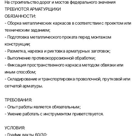
На строительство дорог и мостов федерального значения
Челябинск
ТРЕБУЮТСЯ АРМАТУРЩИКИ
ОБЯЗАННОСТИ:
- Сборка металлических каркасов в соответствии с проектом или
Пермь
техническим заданием;
- Подготовка металлического проката перед монтажом
Самара
конструкции;
- Разметка, нарезка и рихтовка арматурных заготовок;
Оренбург
- Выполнение противокоррозионной обработки;
- Фиксация пространственного каркаса методом обвязки или
иным способом;
Волгоград
- Складирование и транспортировка проволочной, прутковой или
сетчатой арматуры.
Ульяновск
ТРЕБОВАНИЯ:
Курган
- Опыт работы является обязательным;
- Умение работать с инструментом приветствуется.
Уфа
УСЛОВИЯ:
- График вахты 60/30;