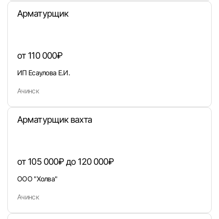
вакансии с контактами и оставлять отклики
Арматурщик
E-mail или Телефон
от 110 000₽
Пароль
ИП Есаулова Е.И.
Ачинск
Арматурщик вахта
Войти
или любым удобным способом
от 105 000₽ до 120 000₽
ООО "Холва"
Войти с VK ID
Ачинск