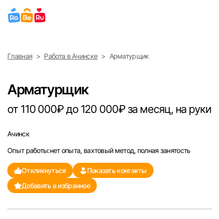
Выберите город
Главная
Работа в Ачинске
Арматурщик
Найти работу
Найти сотрудника
Москва
Арматурщик
Санкт-Петербург
от 110 000₽ до 120 000₽ за месяц, на руки
Ижевск
Ачинск
Опыт работы:нет опыта, вахтовый метод, полная занятость
Екатеринбург
Откликнуться
Показать контакты
Саратов
Добавить в избранное
Казань