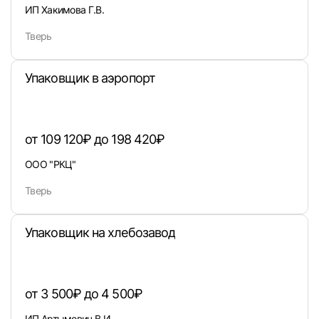
ИП Хакимова Г.В.
Пароль
Тверь
Упаковщик в аэропорт
Войти
от 109 120₽ до 198 420₽
ООО "РКЦ"
или любым удобным способом
Тверь
Войти с VK ID
Упаковщик на хлебозавод
Вход по коду
Регистрация
Забыли п
от 3 500₽ до 4 500₽
ИП Артымович В.И.