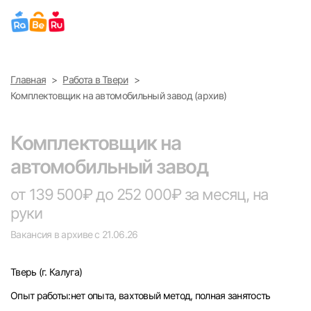
Выберите город
Главная
Работа в Твери
Найти работу
Найти сотрудника
Комплектовщик на автомобильный завод (архив)
Москва
Комплектовщик на
Санкт-Петербург
автомобильный завод
Ижевск
от 139 500₽ до 252 000₽ за месяц, на
руки
Екатеринбург
Вакансия в архиве с 21.06.26
Саратов
Тверь
(г. Калуга)
Казань
Опыт работы:нет опыта, вахтовый метод, полная занятость