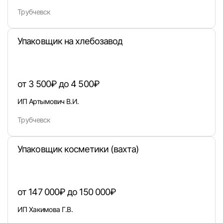
Трубчевск
Пароль
Упаковщик на хлебозавод
от 3 500₽ до 4 500₽
ИП Артымович В.И.
Войти
Трубчевск
или любым удобным способом
Упаковщик косметики (вахта)
Войти с VK ID
от 147 000₽ до 150 000₽
ИП Хакимова Г.В.
Вход по коду
Регистрация
Забыли п