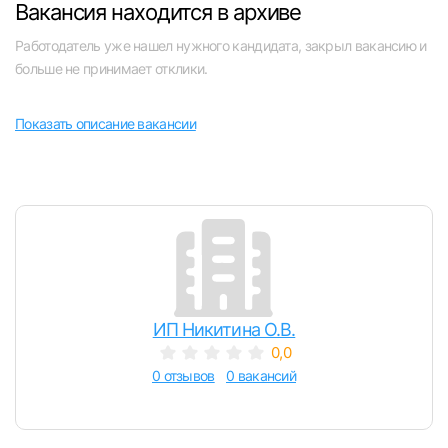
Вакансия находится в архиве
Челябинск
Работодатель уже нашел нужного кандидата, закрыл вакансию и
больше не принимает отклики.
Пермь
Показать описание вакансии
Самара
Оренбург
Волгоград
Ульяновск
ИП Никитина О.В.
Курган
0,0
0 отзывов
0 вакансий
Уфа