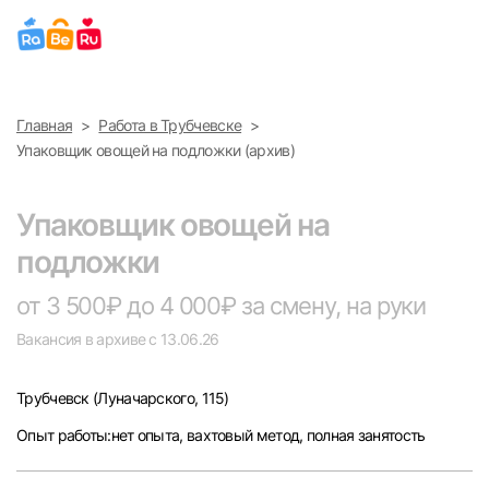
Выберите город
Главная
Работа в Трубчевске
Найти работу
Найти сотрудника
Упаковщик овощей на подложки (архив)
Москва
Упаковщик овощей на
Санкт-Петербург
подложки
Ижевск
от 3 500₽ до 4 000₽ за смену, на руки
Вакансия в архиве с 13.06.26
Екатеринбург
Трубчевск
(Луначарского, 115)
Саратов
Опыт работы:нет опыта, вахтовый метод, полная занятость
Казань