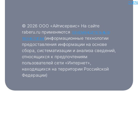
согл
или любым удобным способом
Войти с VK ID
© 2026 ООО «Айтисервис» На сайте
raberu.ru применяются
рекомендательные
технологии
(информационные технологии
предоставления информации на основе
сбора, систематизации и анализа сведений,
относящихся к предпочтениям
пользователей сети «Интернет»,
Вход по коду
Регистрация
Забыли п
находящихся на территории Российской
Федерации)