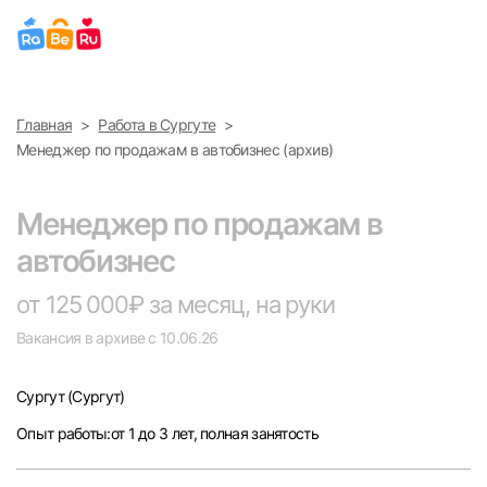
Выберите город
Главная
Работа в Сургуте
Найти работу
Найти сотрудника
Менеджер по продажам в автобизнес (архив)
Москва
Менеджер по продажам в
Санкт-Петербург
автобизнес
Ижевск
от 125 000₽ за месяц, на руки
Вакансия в архиве с 10.06.26
Екатеринбург
Сургут
(Сургут)
Саратов
Опыт работы:от 1 до 3 лет, полная занятость
Казань