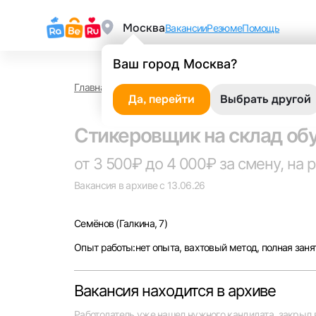
Москва
Вакансии
Резюме
Помощь
Ваш город Москва?
Главная
Работа в Семёнове
Стикеровщик на ск
Да, перейти
Выбрать другой
Стикеровщик на склад об
от 3 500₽ до 4 000₽ за смену, на 
Вакансия в архиве с 13.06.26
Семёнов
(Галкина, 7)
Опыт работы:нет опыта, вахтовый метод, полная заня
Вакансия находится в архиве
Работодатель уже нашел нужного кандидата, закрыл 