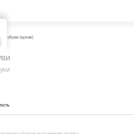
лад обуви (архив)
уви
руки
тость
Вход в личный кабинет
Войдите в личный кабинет, чтобы просматривать
вакансии с контактами и оставлять отклики
вакансию и больше не принимает отклики.