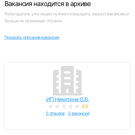
Вакансия находится в архиве
Челябинск
Работодатель уже нашел нужного кандидата, закрыл вакансию и
больше не принимает отклики.
Пермь
Показать описание вакансии
Самара
Оренбург
Волгоград
Ульяновск
ИП Никитина О.В.
Курган
0,0
0 отзывов
0 вакансий
Уфа