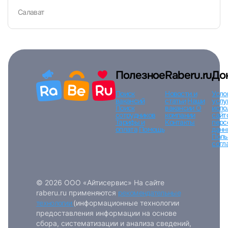
Салават
Вход по коду
Регистрация
Забыли п
Полезное
Raberu.ru
До
Поиск
Новости и
Усло
вакансий
статьи
Наши
услу
Поиск
вакансии
О
испо
сотрудников
компании
сайт
Тарифы и
Контакты
перс
оплата
Помощь
данн
Поль
согл
© 2026 ООО «Айтисервис» На сайте
raberu.ru применяются
рекомендательные
технологии
(информационные технологии
предоставления информации на основе
сбора, систематизации и анализа сведений,