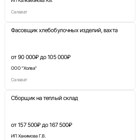
ИП Калкаманова А.В.
Вход в личный кабинет
Войдите в личный кабинет, чтобы просматри
Салават
вакансии с контактами и оставлять отклики
E-mail или Телефон
Фасовщик хлебобулочных изделий, вахта
Пароль
от 90 000₽ до 105 000₽
ООО "Холва"
Салават
Сборщик на теплый склад
Войти
или любым удобным способом
от 157 500₽ до 167 500₽
Войти с VK ID
ИП Хакимова Г.В.