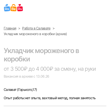
Выберите город
Главная
Работа в Салавате
Найти работу
Найти сотрудника
Укладчик мороженого в коробки (архив)
Москва
Укладчик мороженого в
Санкт-Петербург
коробки
Ижевск
от 3 500₽ до 4 000₽ за смену, на руки
Вакансия в архиве с 13.06.26
Екатеринбург
Салават
(Горького,17)
Саратов
Опыт работы:нет опыта, вахтовый метод, полная занятость
Казань