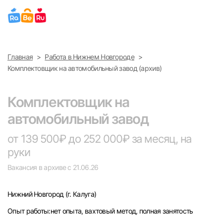
Выберите город
Главная
Работа в Нижнем Новгороде
Найти работу
Найти сотрудника
Комплектовщик на автомобильный завод (архив)
Москва
Комплектовщик на
Санкт-Петербург
автомобильный завод
Ижевск
от 139 500₽ до 252 000₽ за месяц, на
руки
Екатеринбург
Вакансия в архиве с 21.06.26
Саратов
Нижний Новгород
(г. Калуга)
Казань
Опыт работы:нет опыта, вахтовый метод, полная занятость