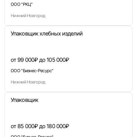
ООО "РКЦ"
Пароль
Нижний Новгород
Упаковщик хлебных изделий
Войти
от 99 000₽ до 105 000₽
ООО "Бизнес-Ресурс"
или любым удобным способом
Нижний Новгород
Войти с VK ID
Упаковщик
Вход по коду
Регистрация
Забыли п
от 85 000₽ до 180 000₽
ООО "Бизнес-Ресурс"