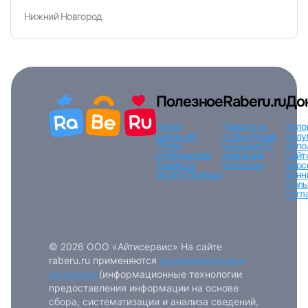
Нижний Новгород
Вход по коду
Регистрация
Забыли п
Полезное
Raberu.ru
До
Поиск
Новости и
Усло
вакансий
статьи
Наши
услу
Поиск
вакансии
О
испо
сотрудников
компании
сайт
Тарифы и
Контакты
перс
оплата
Помощь
данн
Поль
согл
© 2026 ООО «Айтисервис» На сайте
raberu.ru применяются
рекомендательные
технологии
(информационные технологии
предоставления информации на основе
сбора, систематизации и анализа сведений,