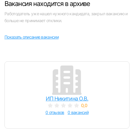
Вакансия находится в архиве
Челябинск
Работодатель уже нашел нужного кандидата, закрыл вакансию и
больше не принимает отклики.
Пермь
Показать описание вакансии
Самара
Оренбург
Волгоград
Ульяновск
ИП Никитина О.В.
Курган
0,0
0 отзывов
0 вакансий
Уфа