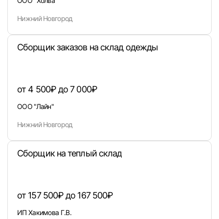
ООО "Холва"
Вход в личный кабинет
Войдите в личный кабинет, чтобы просматри
Нижний Новгород
вакансии с контактами и оставлять отклики
E-mail или Телефон
Сборщик заказов на склад одежды
Пароль
от 4 500₽ до 7 000₽
ООО "Лайн"
Нижний Новгород
Сборщик на теплый склад
Войти
или любым удобным способом
от 157 500₽ до 167 500₽
Войти с VK ID
ИП Хакимова Г.В.