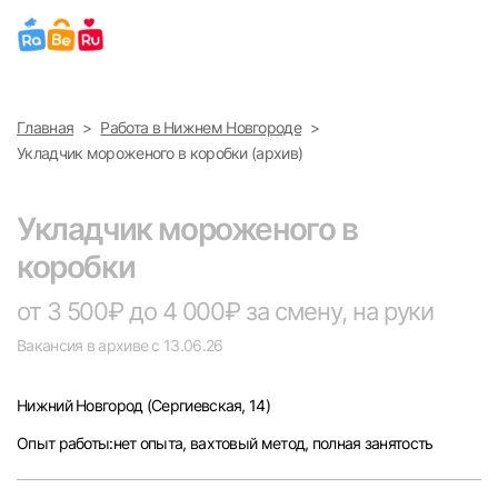
Выберите город
Главная
Работа в Нижнем Новгороде
Найти работу
Найти сотрудника
Укладчик мороженого в коробки (архив)
Москва
Укладчик мороженого в
Санкт-Петербург
коробки
Ижевск
от 3 500₽ до 4 000₽ за смену, на руки
Вакансия в архиве с 13.06.26
Екатеринбург
Нижний Новгород
(Сергиевская, 14)
Саратов
Опыт работы:нет опыта, вахтовый метод, полная занятость
Казань