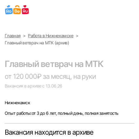
Выберите город
Главная
Работа в Нижнекамске
Найти работу
Найти сотрудника
Главный ветврач на МТК (архив)
Москва
Главный ветврач на МТК
Санкт-Петербург
от 120 000₽ за месяц, на руки
Ижевск
Вакансия в архиве с 13.06.26
Екатеринбург
Нижнекамск
Опыт работы:от 3 до 6 лет, полный день, полная занятость
Саратов
Казань
Вакансия находится в архиве