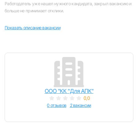
Работодатель уже нашел нужного кандидата, закрыл вакансию и
Челябинск
больше не принимает отклики.
Пермь
Показать описание вакансии
Самара
Оренбург
Волгоград
Вход в личный кабинет
Войдите в личный кабинет, чтобы просматри
Ульяновск
ООО "КК "Для АПК"
вакансии с контактами и оставлять отклики
0,0
0 отзывов
2 вакансии
Курган
E-mail или Телефон
Уфа
Пароль