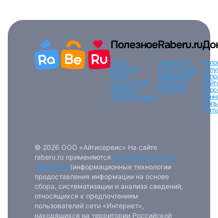
Полезное
Raberu.ru
До
Войти
Поиск
Новости и
Усло
вакансий
статьи
Наши
услу
Поиск
вакансии
О
испо
сотрудников
компании
сайт
или любым удобным способом
Тарифы и
Контакты
перс
оплата
Помощь
данн
Поль
согл
Войти с VK ID
© 2026 ООО «Айтисервис» На сайте
raberu.ru применяются
рекомендательные
технологии
(информационные технологии
Вход по коду
Регистрация
Забыли п
предоставления информации на основе
сбора, систематизации и анализа сведений,
относящихся к предпочтениям
пользователей сети «Интернет»,
находящихся на территории Российской