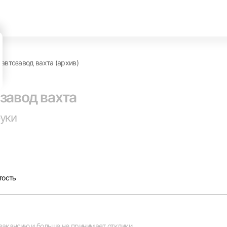
автозавод вахта (архив)
завод вахта
руки
тость
вакансию и больше не принимает отклики.