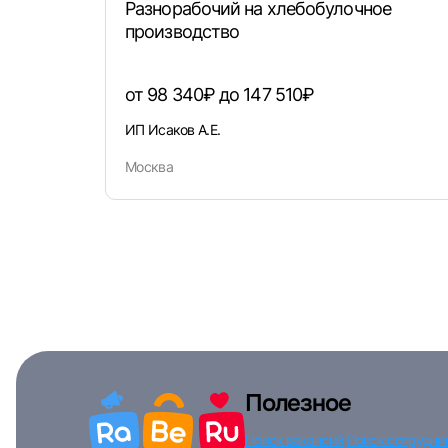
Разнорабочий на хлебобулочное
производство
от 98 340₽ до 147 510₽
ИП Исаков А.Е.
Москва
Полезное
Поиск вакансий
Поиск сотрудни