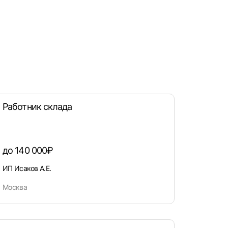
Работник склада
рать
до 140 000₽
ИП Исаков А.Е.
атов
Москва
град