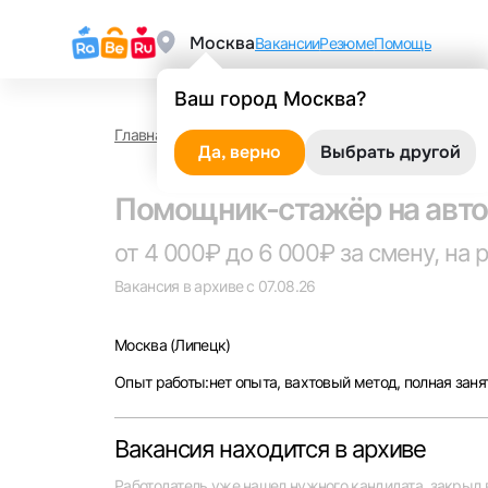
Москва
Вакансии
Резюме
Помощь
Ваш город Москва?
Главная
Работа в Москве
Помощник-стажёр на 
Да, верно
Выбрать другой
Помощник-стажёр на авто
от 4 000₽ до 6 000₽ за смену, на 
Вакансия в архиве с 07.08.26
Москва
(Липецк)
Опыт работы:нет опыта, вахтовый метод, полная заня
Вакансия находится в архиве
Работодатель уже нашел нужного кандидата, закрыл 