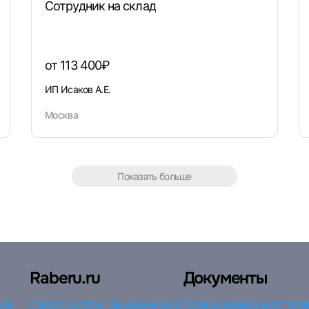
Сотрудник на склад
Войти с VK ID
от 113 400₽
ИП Исаков А.Е.
Вход по коду
Регистрация
Забыли пароль?
Москва
Показать больше
Raberu.ru
Документы
ков
Новости и статьи
Наши вакансии
О
Условия оказания услуг
Усло