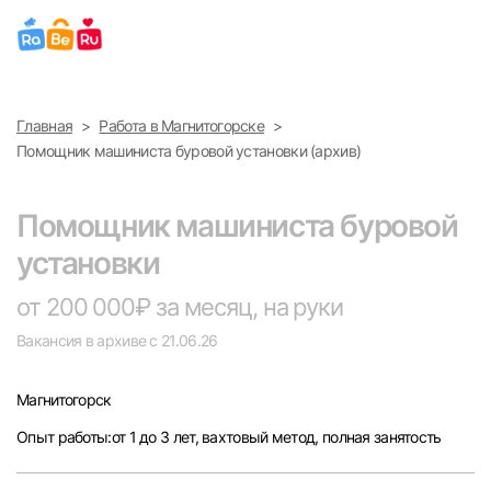
Выберите город
Главная
Работа в Магнитогорске
Найти работу
Найти сотрудника
Помощник машиниста буровой установки (архив)
Москва
Помощник машиниста буровой
Санкт-Петербург
установки
Ижевск
от 200 000₽ за месяц, на руки
Вакансия в архиве с 21.06.26
Екатеринбург
Магнитогорск
Саратов
Опыт работы:от 1 до 3 лет, вахтовый метод, полная занятость
Казань