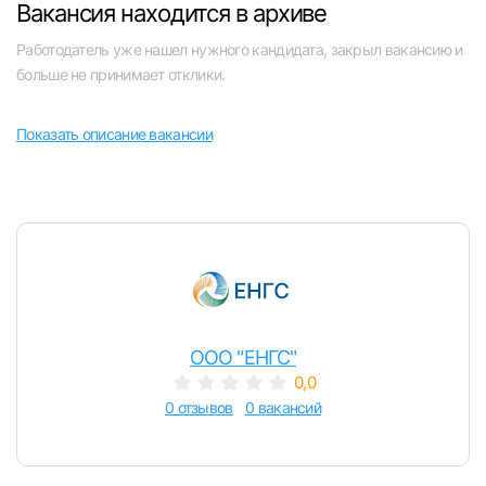
Вакансия находится в архиве
Челябинск
Работодатель уже нашел нужного кандидата, закрыл вакансию и
больше не принимает отклики.
Пермь
Показать описание вакансии
Самара
Оренбург
Волгоград
Вход в личный кабинет
Ульяновск
Войдите в личный кабинет, чтобы просматри
ООО "ЕНГС"
вакансии с контактами и оставлять отклики
Курган
0,0
E-mail или Телефон
0 отзывов
0 вакансий
Уфа