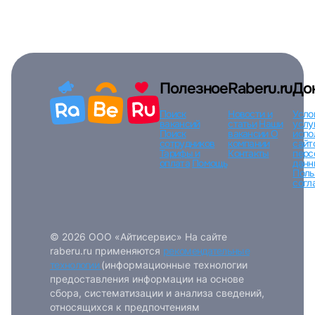
Пароль
Полезное
Raberu.ru
До
Войти
Поиск
Новости и
Усло
вакансий
статьи
Наши
услу
Поиск
вакансии
О
испо
или любым удобным способом
сотрудников
компании
сайт
Тарифы и
Контакты
перс
оплата
Помощь
данн
Поль
Войти с VK ID
согл
© 2026 ООО «Айтисервис» На сайте
raberu.ru применяются
рекомендательные
Вход по коду
Регистрация
Забыли п
технологии
(информационные технологии
предоставления информации на основе
сбора, систематизации и анализа сведений,
относящихся к предпочтениям