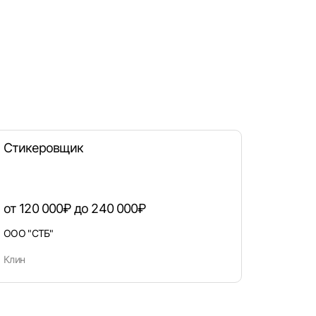
Стикеровщик
рать
от 120 000₽ до 240 000₽
ООО "СТБ"
атов
град
Клин