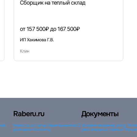
Сборщик на теплый склад
Войти с VK ID
от 157 500₽ до 167 500₽
ИП Хакимова Г.В.
Вход по коду
Регистрация
Забыли пароль?
Клин
Raberu.ru
Документы
ков
Новости и статьи
Наши вакансии
О
Условия оказания услуг
Усло
компании
Контакты
персональных данных
Пользо