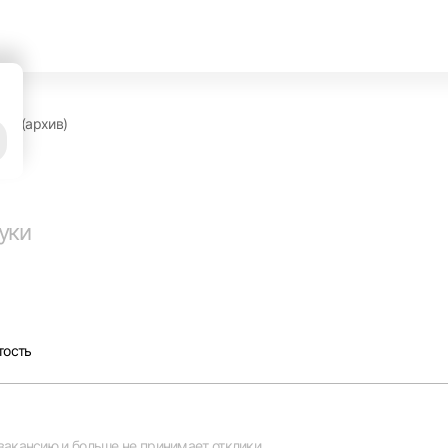
ви (архив)
руки
тость
вакансию и больше не принимает отклики.