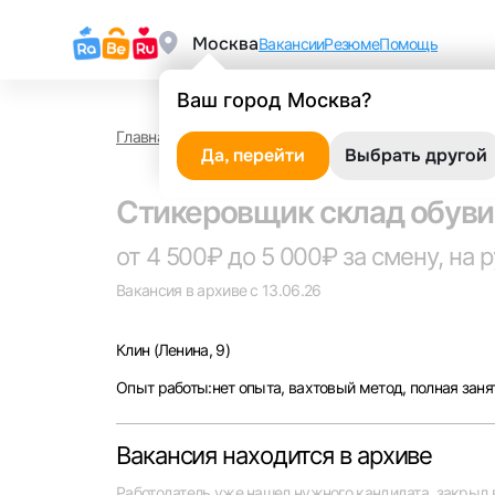
Москва
Вакансии
Резюме
Помощь
Ваш город Москва?
Главная
Работа в Клине
Стикеровщик склад обу
Да, перейти
Выбрать другой
Стикеровщик склад обуви
от 4 500₽ до 5 000₽ за смену, на 
Вакансия в архиве с 13.06.26
Клин
(Ленина, 9)
Опыт работы:нет опыта, вахтовый метод, полная заня
Вакансия находится в архиве
Работодатель уже нашел нужного кандидата, закрыл 