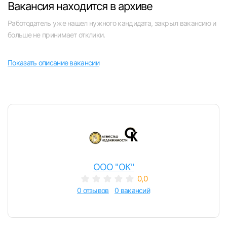
Вакансия находится в архиве
Челябинск
Работодатель уже нашел нужного кандидата, закрыл вакансию и
больше не принимает отклики.
Пермь
Показать описание вакансии
Самара
Оренбург
Волгоград
Вход в личный кабинет
Ульяновск
Войдите в личный кабинет, чтобы просматри
ООО "ОК"
вакансии с контактами и оставлять отклики
Курган
0,0
E-mail или Телефон
0 отзывов
0 вакансий
Уфа