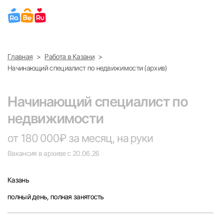
Выберите город
Главная
Работа в Казани
Найти работу
Найти сотрудника
Начинающий специалист по недвижимости (архив)
Москва
Начинающий специалист по
Санкт-Петербург
недвижимости
Ижевск
от 180 000₽ за месяц, на руки
Вакансия в архиве с 20.06.26
Екатеринбург
Казань
Саратов
полный день, полная занятость
Казань