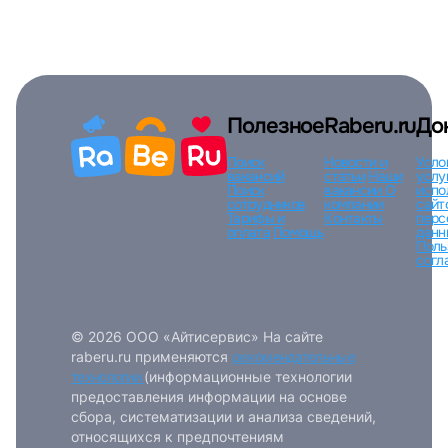
Пароль
Полезное
Raberu.ru
До
Войти
Поиск
Новости и
Усло
вакансий
статьи
Наши
услу
Поиск
вакансии
О
испо
или любым удобным способом
сотрудников
компании
сайт
Тарифы и
Контакты
перс
оплата
Помощь
данн
Поль
Войти с VK ID
согл
© 2026 ООО «Айтисервис» На сайте
raberu.ru применяются
рекомендательные
Вход по коду
Регистрация
Забыли п
технологии
(информационные технологии
предоставления информации на основе
сбора, систематизации и анализа сведений,
относящихся к предпочтениям