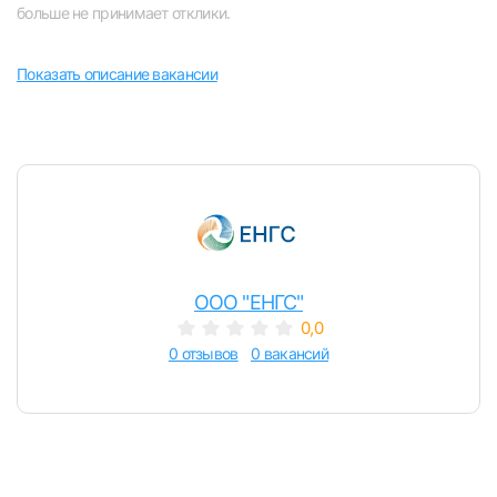
больше не принимает отклики.
Челябинск
Показать описание вакансии
Пермь
Самара
Оренбург
Волгоград
Вход в личный кабинет
ООО "ЕНГС"
Войдите в личный кабинет, чтобы просматри
вакансии с контактами и оставлять отклики
Ульяновск
0,0
0 отзывов
0 вакансий
E-mail или Телефон
Курган
Уфа
Пароль