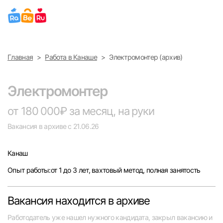
Выберите город
Главная
Работа в Канаше
Электромонтер (архив)
Найти работу
Найти сотрудника
Москва
Электромонтер
Санкт-Петербург
от 180 000₽ за месяц, на руки
Вакансия в архиве с 21.06.26
Ижевск
Канаш
Екатеринбург
Опыт работы:от 1 до 3 лет, вахтовый метод, полная занятость
Саратов
Вакансия находится в архиве
Казань
Работодатель уже нашел нужного кандидата, закрыл вакансию и