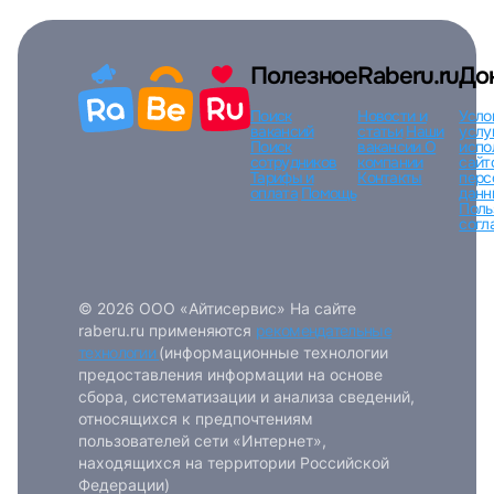
Полезное
Raberu.ru
До
Поиск
Новости и
Усло
Войти
вакансий
статьи
Наши
услу
Поиск
вакансии
О
испо
сотрудников
компании
сайт
Тарифы и
Контакты
перс
или любым удобным способом
оплата
Помощь
данн
Поль
согл
Войти с VK ID
© 2026 ООО «Айтисервис» На сайте
raberu.ru применяются
рекомендательные
технологии
(информационные технологии
Вход по коду
Регистрация
Забыли п
предоставления информации на основе
сбора, систематизации и анализа сведений,
относящихся к предпочтениям
пользователей сети «Интернет»,
находящихся на территории Российской
Федерации)