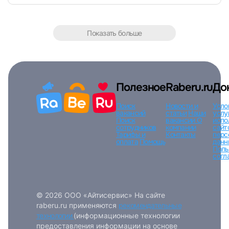
Показать больше
Полезное
Raberu.ru
До
Поиск
Новости и
Усло
вакансий
статьи
Наши
услу
Поиск
вакансии
О
испо
сотрудников
компании
сайт
Тарифы и
Контакты
перс
оплата
Помощь
данн
Поль
согл
© 2026 ООО «Айтисервис» На сайте
raberu.ru применяются
рекомендательные
технологии
(информационные технологии
предоставления информации на основе