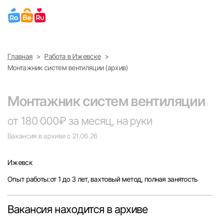
Выберите город
Главная
Работа в Ижевске
Найти работу
Найти сотрудника
Монтажник систем вентиляции (архив)
Москва
Монтажник систем вентиляции
Санкт-Петербург
от 180 000₽ за месяц, на руки
Ижевск
Вакансия в архиве с 21.06.26
Екатеринбург
Ижевск
Опыт работы:от 1 до 3 лет, вахтовый метод, полная занятость
Саратов
Казань
Вакансия находится в архиве