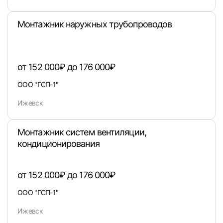
Пароль
Монтажник наружных трубопроводов
от 152 000₽ до 176 000₽
ООО "ГСП-1"
Войти
Ижевск
или любым удобным способом
Монтажник систем вентиляции,
кондиционирования
Войти с VK ID
от 152 000₽ до 176 000₽
ООО "ГСП-1"
Вход по коду
Регистрация
Забыли п
Ижевск