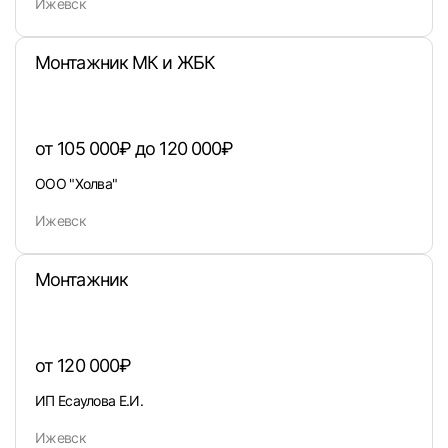
Ижевск
Монтажник МК и ЖБК
от 105 000₽ до 120 000₽
ООО "Холва"
Ижевск
Монтажник
Вход в личный кабинет
Войдите в личный кабинет, чтобы просматри
от 120 000₽
вакансии с контактами и оставлять отклики
ИП Есаулова Е.И.
E-mail или Телефон
Ижевск