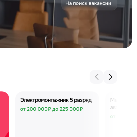
На поиск вакансии
Электромонтажник 5 разряд
Машинист 
автомобил
от 200 000₽ до 225 000₽
от 250 00