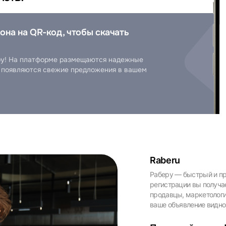
она на QR-код, чтобы скачать
еру! На платформе размещаются надежные
ь появляются свежие предложения в вашем
Raberu
Раберу — быстрый и пр
регистрации вы получа
продавцы, маркетологи
ваше объявление видно