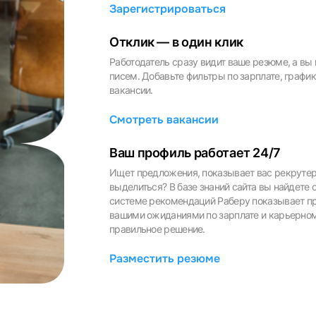
Зарегистрироваться
Отклик — в один клик
Работодатель сразу видит ваше резюме, а вы 
писем. Добавьте фильтры по зарплате, график
вакансии.
Смотреть вакансии
Вход в личный кабинет
Войдите в личный кабинет, чтобы просматривать
Ваш профиль работает 24/7
вакансии с контактами и оставлять отклики
Ищет предложения, показывает вас рекрутера
E-mail или Телефон
выделиться? В базе знаний сайта вы найдете
системе рекомендаций Раберу показывает пр
вашими ожиданиями по зарплате и карьерном
рите город
правильное решение.
Пароль
Разместить резюме
Выб