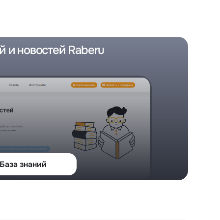
атов
град
й и новостей Raberu
База знаний