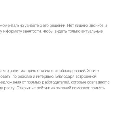
моментально узнаете о его решении. Нет лишних звонков и
у и формату занятости, чтобы видеть только актуальные
м, хранит историю откликов и собеседований. Хотите
 советы по резюме и интервью. Благодаря встроенной
едложения от прямых работодателей, которые совпадают с
у росту. Открытые рейтинги компаний помогают принять
рать