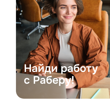
Найди работу
с Раберу!
Выбе