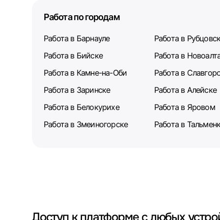
Работа по городам
Работа в Барнауле
Работа в Рубцовс
Работа в Бийске
Работа в Новоалт
Работа в Камне-на-Оби
Работа в Славгор
Работа в Заринске
Работа в Алейске
Работа в Белокурихе
Работа в Яровом
Работа в Змеиногорске
Работа в Тальмен
Доступ к платформе с любых устро