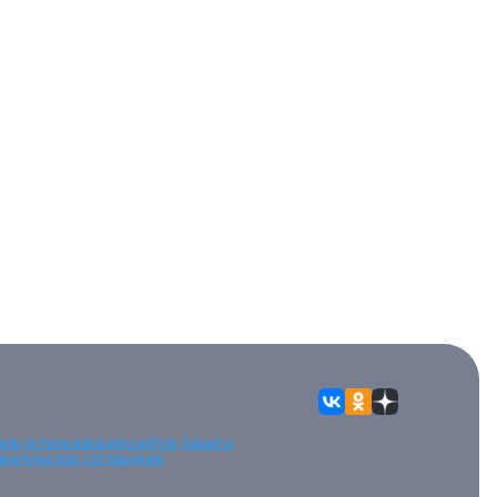
рать
атов
град
вия использования сайтов
Защита
вательское соглашение