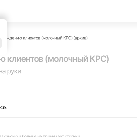
овождению клиентов (молочный КРС) (архив)
ю клиентов (молочный КРС)
на руки
Вход в личный кабинет
Войдите в личный кабинет, чтобы просматривать
вакансии с контактами и оставлять отклики
ость
E-mail или Телефон
рите город
Пароль
вакансию и больше не принимает отклики.