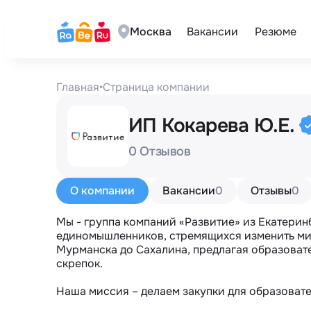
Москва
Вакансии
Резюме
Главная
•
Страница компании
ИП Кокарева Ю.Е.
0 Отзывов
О компании
Вакансии
0
Отзывы
0
Мы - группа компаний «Развитие» из Екатеринб
единомышленников, стремящихся изменить мир
Мурманска до Сахалина, предлагая образовате
скрепок.

Наша миссия – делаем закупки для образоват