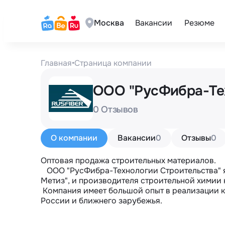
Москва
Вакансии
Резюме
Главная
•
Страница компании
ООО "РусФибра-Те
0 Отзывов
О компании
Вакансии
0
Отзывы
0
Оптовая продажа строительных материалов.

   ООО "РусФибра-Технологии Строительства" является авторизованным дилером ОАО "Северсталь-
Метиз", и производителя строительной химии 
 Компания имеет большой опыт в реализации крупных строительных проектов на всех территории 
России и ближнего зарубежья.