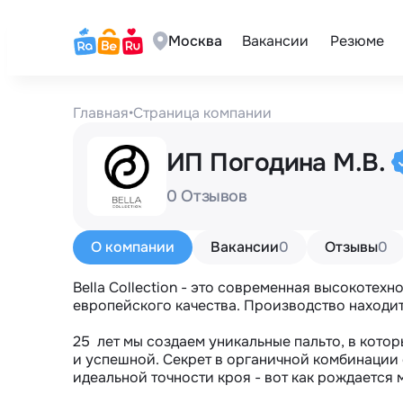
Москва
Вакансии
Резюме
Главная
•
Страница компании
ИП Погодина М.В.
0 Отзывов
О компании
Вакансии
0
Отзывы
0
Bella Collection - это современная высокотех
европейского качества. Производство находитс
25  лет мы создаем уникальные пальто, в кото
и успешной. Секрет в органичной комбинации с
идеальной точности кроя - вот как рождается 