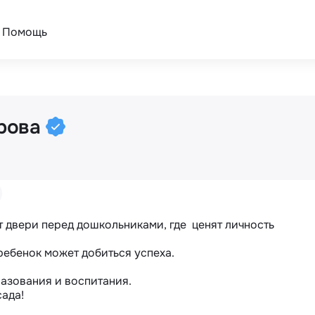
Помощь
ирова
 двери перед дошкольниками, где  ценят личность 
ебенок может добиться успеха. 

азования и воспитания.

сада!