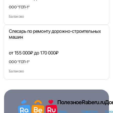
ООО "ГСП-1"
Пароль
Балаково
Слесарь по ремонту дорожно-строительных
машин
Войти
от 155 000₽ до 170 000₽
или любым удобным способом
ООО "ГСП-1"
Балаково
Войти с VK ID
Полезное
Raberu.ru
До
Вход по коду
Регистрация
Забыли п
Поиск
Новости и
Усло