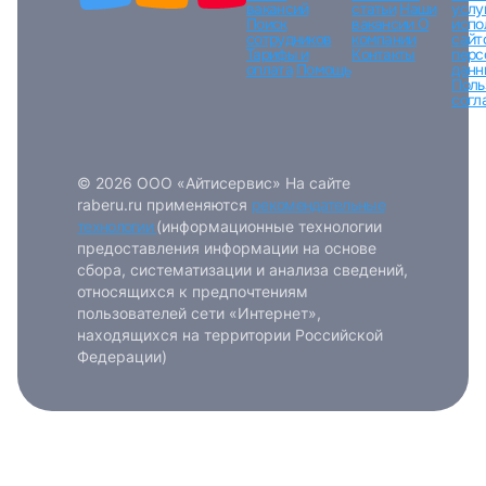
вакансий
статьи
Наши
услу
Поиск
вакансии
О
испо
сотрудников
компании
сайт
Тарифы и
Контакты
перс
оплата
Помощь
данн
Поль
согл
© 2026 ООО «Айтисервис» На сайте
raberu.ru применяются
рекомендательные
технологии
(информационные технологии
предоставления информации на основе
сбора, систематизации и анализа сведений,
относящихся к предпочтениям
пользователей сети «Интернет»,
находящихся на территории Российской
Федерации)