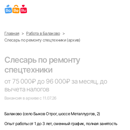
Выберите город
Главная
Работа в Балаково
Найти работу
Найти сотрудника
Слесарь по ремонту спецтехники (архив)
Москва
Слесарь по ремонту
Санкт-Петербург
спецтехники
Ижевск
от 75 000₽ до 96 000₽ за месяц, до
вычета налогов
Екатеринбург
Вакансия в архиве с 11.07.26
Саратов
Балаково
(село Быков Отрог, шоссе Металлургов, 2)
Казань
Опыт работы:от 1 до 3 лет, сменный график, полная занятость