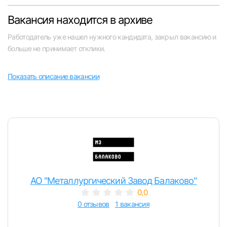
Челябинск
Вакансия находится в архиве
Работодатель уже нашел нужного кандидата, закрыл вакансию и
Пермь
больше не принимает отклики.
Самара
Показать описание вакансии
Оренбург
Волгоград
Ульяновск
Курган
АО "Металлургический Завод Балаково"
0,0
Уфа
0 отзывов
1 вакансия